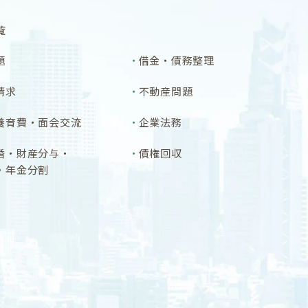
覧
題
借金・債務整理
請求
不動産問題
養育費・面会交流
企業法務
婚・財産分与・
債権回収
・年金分割