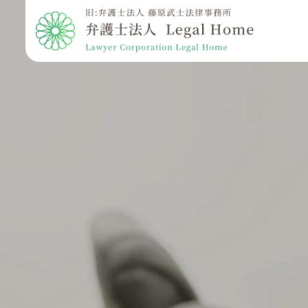
相
続
手
続
き
っ
て
何
か
ら
始
め
れ
ば
い
い
の？