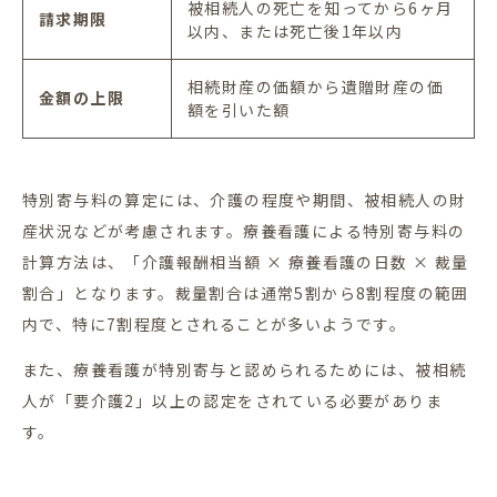
被相続人の死亡を知ってから
6
ヶ月
請求期限
以内、または死亡後
1
年以内
相続財産の価額から遺贈財産の価
金額の上限
額を引いた額
特別寄与料の算定には、介護の程度や期間、被相続人の財
産状況などが考慮されます。療養看護による特別寄与料の
計算方法は、「介護報酬相当額 × 療養看護の日数 × 裁量
割合」となります。裁量割合は通常
5
割から
8
割程度の範囲
内で、特に
7
割程度とされることが多いようです。
また、療養看護が特別寄与と認められるためには、被相続
人が「要介護
2
」以上の認定をされている必要がありま
す。