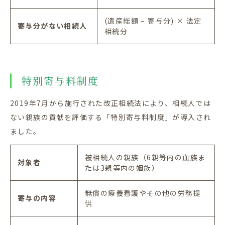
(
遺産総額
–
寄与分
)
× 法定
寄与分がない相続人
相続分
特別寄与料制度
2019
年
7
月から施行された改正相続法により、相続人では
ない親族の貢献を評価する「特別寄与料制度」が導入され
ました。
被相続人の親族（
6
親等内の血族ま
対象者
たは
3
親等内の姻族）
無償の療養看護やその他の労務提
寄与の内容
供