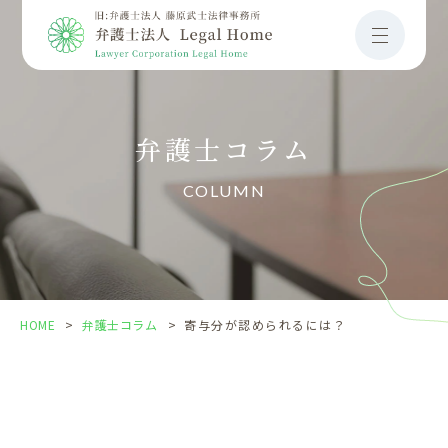
寄
与
分
が
認
弁護士コラム
め
ら
COLUMN
れ
る
に
は？
HOME
>
弁護士コラム
>
寄与分が認められるには？